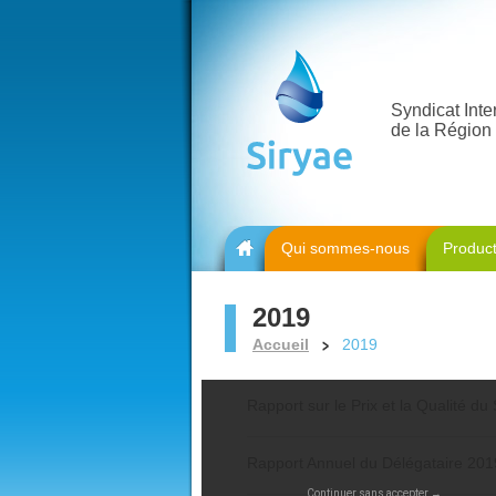
Syndicat Int
de la Région 
Qui sommes-nous
Product
Accueil
2019
Accueil
2019
Rapport sur le Prix et la Qualité du
Rapport Annuel du Délégataire 201
Continuer sans accepter →