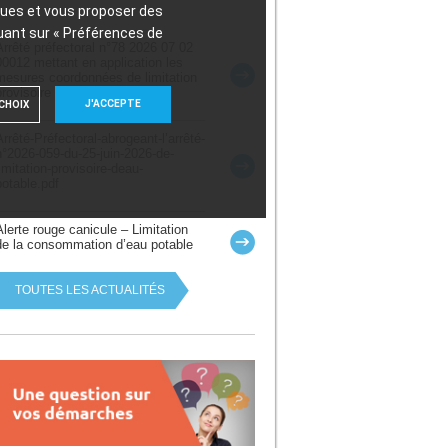
iques et vous proposer des
uant sur « Préférences de
Arrêté préfectoral n°78 2026 07 02
00012 mettant en application les
mesures coordonnées de limitation
provisoire des usages de l’eau
J'ACCEPTE
CHOIX
Arrêté-Préfectoral-abrogeant-l’arrêté-
n°2026-059-du-25-juin-2026-de-
limitation-provisoire-deau-
potable.pdf
Alerte rouge canicule – Limitation
de la consommation d’eau potable
TOUTES LES ACTUALITÉS